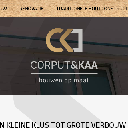
OUW
RENOVATIE
TRADITIONELE HOUTCONSTRUCT
N KLEINE KLUS TOT GROTE VERBOUW