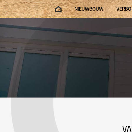
NIEUWBOUW
VERB
VA