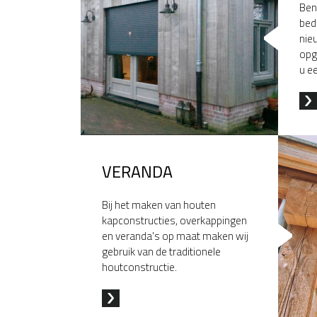
Ben
bedr
nie
opg
u e
VERANDA
Bij het maken van houten
kapconstructies, overkappingen
en veranda's op maat maken wij
gebruik van de traditionele
houtconstructie.